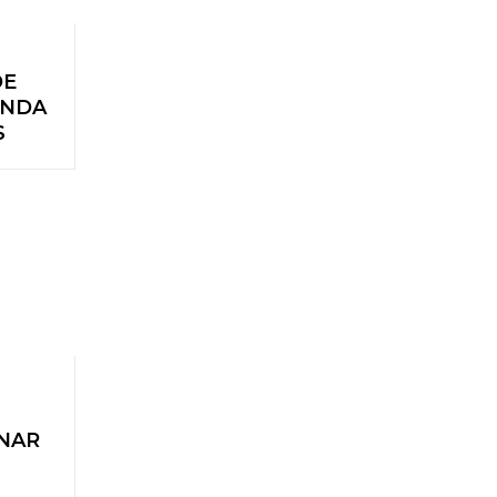
DE
ENDA
S
NAR