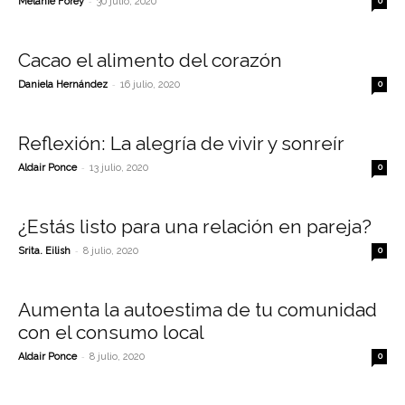
-
Melanie Forey
30 julio, 2020
0
Cacao el alimento del corazón
-
Daniela Hernández
16 julio, 2020
0
Reflexión: La alegría de vivir y sonreír
-
Aldair Ponce
13 julio, 2020
0
¿Estás listo para una relación en pareja?
-
Srita. Eilish
8 julio, 2020
0
Aumenta la autoestima de tu comunidad
con el consumo local
-
Aldair Ponce
8 julio, 2020
0