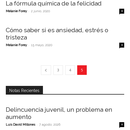
La fórmula química de la felicidad
-
Melanie Forey
2 junio, 2020
0
Cómo saber si es ansiedad, estrés o
tristeza
-
Melanie Forey
15 mayo, 2020
0
3
4
5
Notas Recientes
Delincuencia juvenil, un problema en
aumento
-
Luis David Millones
7 agosto, 2026
0