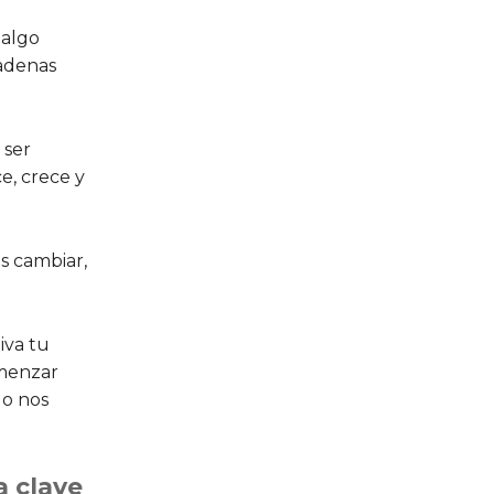
 algo
cadenas
 ser
e, crece y
s cambiar,
iva tu
omenzar
do nos
a clave