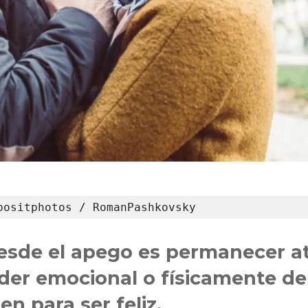
positphotos / RomanPashkovsky
desde el apego es permanecer a
er emocional o físicamente de
en para ser feliz.