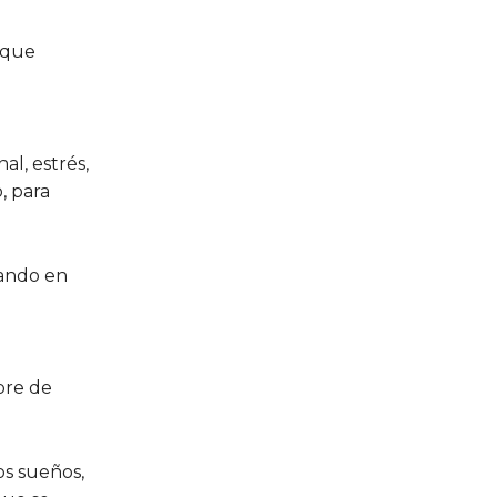
orque
l, estrés,
, para
sando en
ibre de
os sueños,