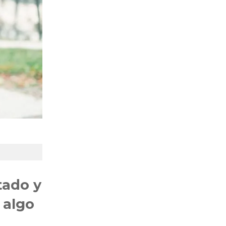
tado y
 algo