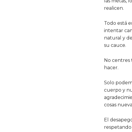
las metas, 
realicen.
Todo está e
intentar ca
natural y d
su cauce.
No centres 
hacer.
Solo podemo
cuerpo y nu
agradecimie
cosas nueva
El desapego
respetando 