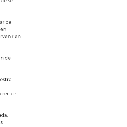
que se
ar de
den
rvenir en
en de
estro
 recibir
ada,
s.