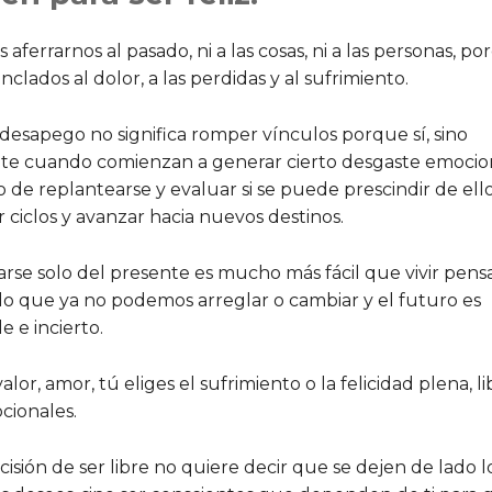
ferrarnos al pasado, ni a las cosas, ni a las personas, p
clados al dolor, a las perdidas y al sufrimiento.
 desapego no significa romper vínculos porque sí, sino
te cuando comienzan a generar cierto desgaste emociona
de replantearse y evaluar si se puede prescindir de ello
ar ciclos y avanzar hacia nuevos destinos.
parse solo del presente es mucho más fácil que vivir pen
o que ya no podemos arreglar o cambiar y el futuro es
e e incierto.
lor, amor, tú eliges el sufrimiento o la felicidad plena, l
cionales.
isión de ser libre no quiere decir que se dejen de lado l