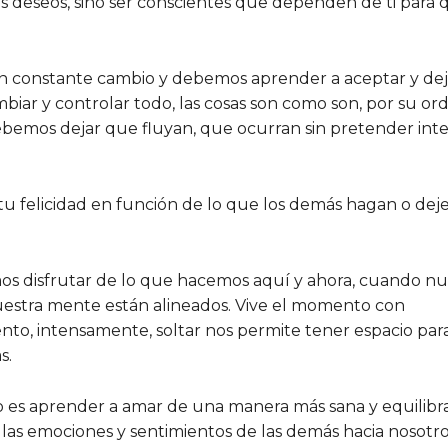
los deseos, sino ser conscientes que dependen de ti para 
n constante cambio y debemos aprender a aceptar y dej
mbiar y controlar todo, las cosas son como son, por su or
ebemos dejar que fluyan, que ocurran sin pretender inte
tu felicidad en función de lo que los demás hagan o dej
s disfrutar de lo que hacemos aquí y ahora, cuando nu
estra mente están alineados. Vive el momento con
nto, intensamente, soltar nos permite tener espacio para
s.
 es aprender a amar de una manera más sana y equilibr
las emociones y sentimientos de las demás hacia nosotro