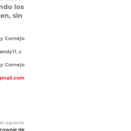
ndo los
en, sin
y Cornejo
 andy11_c
dy Cornejo
gmail.com
ulo siguiente
brownie de