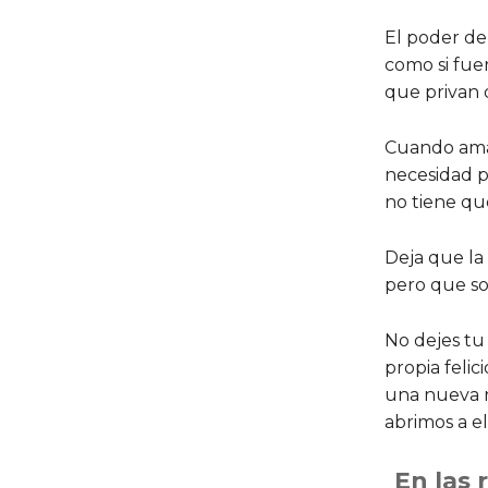
El poder de
como si fue
que privan d
Cuando amas 
necesidad p
no tiene que 
Deja que la 
pero que so
No dejes tu
propia feli
una nueva r
abrimos a el
En las 