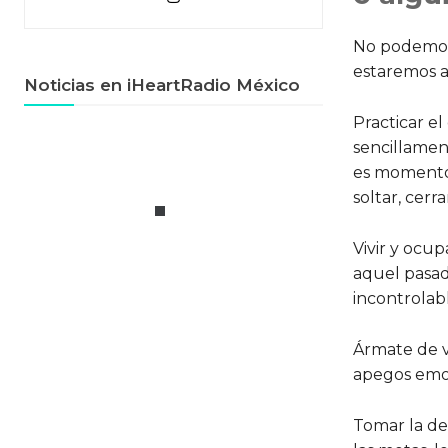
No podemos a
estaremos an
Noticias en iHeartRadio México
Practicar el
sencillamen
es momento 
soltar, cerr
Vivir y ocu
aquel pasad
incontrolabl
Ármate de va
apegos emo
Tomar la dec