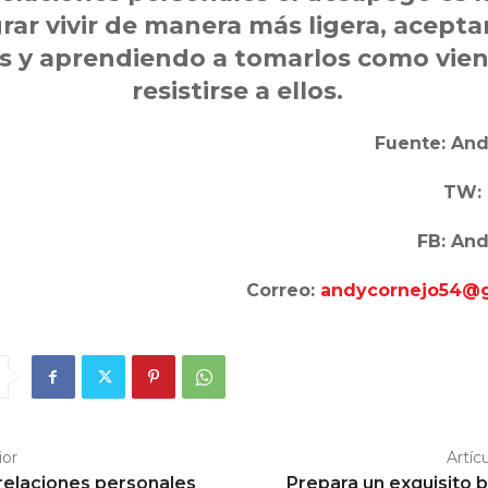
grar vivir de manera más ligera, acepta
 y aprendiendo a tomarlos como vien
resistirse a ellos.
Fuente: And
TW:
FB: An
Correo:
andycornejo54@
ior
Artíc
relaciones personales
Prepara un exquisito 