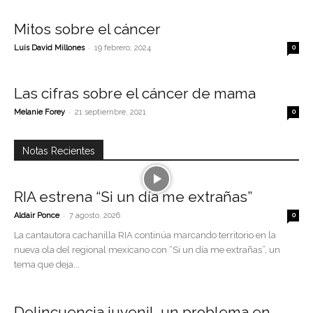
Mitos sobre el cáncer
-
Luis David Millones
19 febrero, 2024
0
Las cifras sobre el cáncer de mama
-
Melanie Forey
21 septiembre, 2021
0
Notas Recientes
RIA estrena “Si un día me extrañas”
-
Aldair Ponce
7 agosto, 2026
0
La cantautora cachanilla RIA continúa marcando territorio en la
nueva ola del regional mexicano con “Si un día me extrañas”, un
tema que deja...
Delincuencia juvenil, un problema en