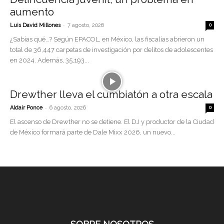
aumento
-
Luis David Millones
7 agosto, 2026
0
¿Sabías qué…? Según EPACOL, en México, las fiscalías abrieron un
total de 36,447 carpetas de investigación por delitos de adolescentes
en 2024. Además, 35,193...
Drewther lleva el cumbiatón a otra escala
-
Aldair Ponce
6 agosto, 2026
0
El ascenso de Drewther no se detiene. El DJ y productor de la Ciudad
de México formará parte de Dale Mixx 2026, un nuevo...