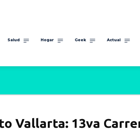
Salud
Hogar
Geek
Actual
o Vallarta: 13va Carre