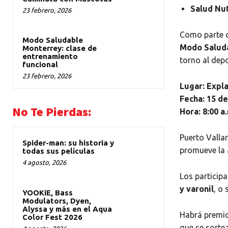
Salud Nut
23 febrero, 2026
Como parte de
Modo Saludable
Modo Salud
Monterrey: clase de
entrenamiento
torno al depo
funcional
23 febrero, 2026
Lugar: Expl
Fecha: 15 d
No Te Pierdas:
Hora: 8:00 a
Puerto Vallar
Spider-man: su historia y
promueve la a
todas sus películas
4 agosto, 2026
Los participa
y varonil
, o
YOOKiE, Bass
Modulators, Dyen,
Alyssa y más en el Aqua
Habrá premio
Color Fest 2026
que se sortea