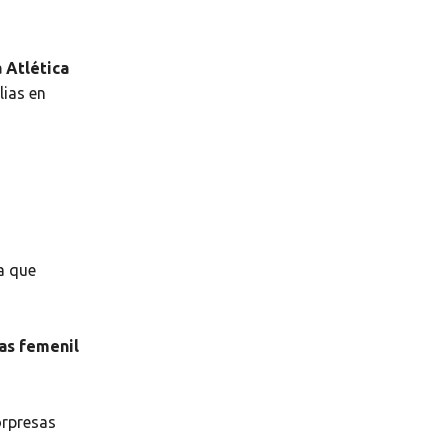
 Atlética
lias en
ra que
as femenil
orpresas