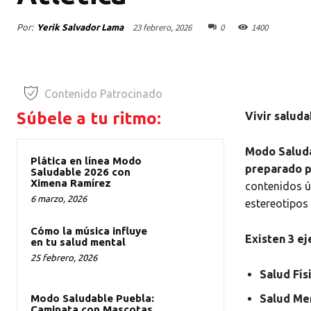
23 febrero, 2026
0
1400
Por:
Yerik Salvador Lama
Contenido Patrocinado
Súbele a tu ritmo:
Vivir saluda
Modo Saluda
Plática en línea Modo
preparado pa
Saludable 2026 con
Ximena Ramírez
contenidos út
6 marzo, 2026
estereotipos 
Cómo la música influye
Existen 3 ej
en tu salud mental
25 febrero, 2026
Salud Fís
Salud Me
Modo Saludable Puebla:
Caminata con Mascotas