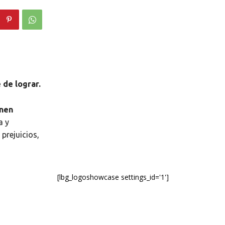
 de lograr.
enen
a y
 prejuicios,
[lbg_logoshowcase settings_id='1']