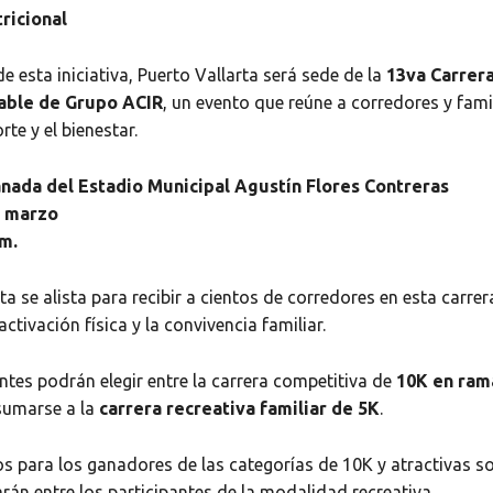
ricional
 esta iniciativa, Puerto Vallarta será sede de la
13va Carrera
able de Grupo ACIR
, un evento que reúne a corredores y fami
rte y el bienestar.
anada del Estadio Municipal Agustín Flores Contreras
e marzo
.m.
ta se alista para recibir a cientos de corredores en esta carre
ctivación física y la convivencia familiar.
ntes podrán elegir entre la carrera competitiva de
10K en ram
 sumarse a la
carrera recreativa familiar de 5K
.
s para los ganadores de las categorías de 10K y atractivas s
rán entre los participantes de la modalidad recreativa.