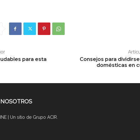
ior
Artíc
ludables para esta
Consejos para dividirse
a
domésticas en 
 NOSOTROS
NE | Un sitio de Grupo ACIR.