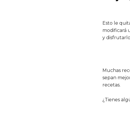
Esto le qui
modificará 
y disfrutarl
Muchas rece
sepan mejor.
recetas.
¿Tienes alg