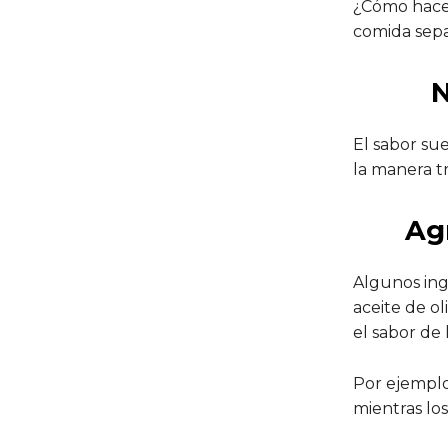
¿Cómo hacer
comida sepa 
N
El sabor sue
la manera tr
Ag
Algunos ing
aceite de o
el sabor de 
Por ejemplo,
mientras los