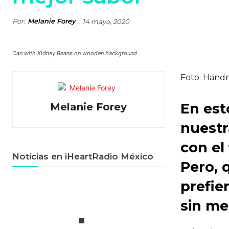
Por:
Melanie Forey
14 mayo, 2020
Can with Kidney Beans on wooden background
Foto: Hand
En est
Melanie Forey
nuestr
con el
Noticias en iHeartRadio México
Pero, 
prefie
sin me