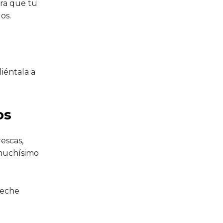
ra que tu
os.
s
iéntala a
cos
escas,
 muchísimo
leche