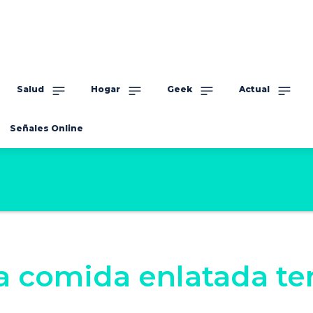
Salud
Hogar
Geek
Actual
Señales Online
la comida enlatada t