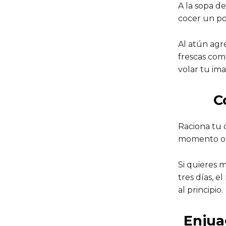
A la sopa d
cocer un po
Al atún agr
frescas como
volar tu ima
C
Raciona tu 
momento o q
Si quieres 
tres días, e
al principio.
Enjua