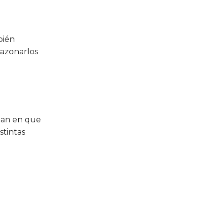
bién
sazonarlos
izan en que
stintas