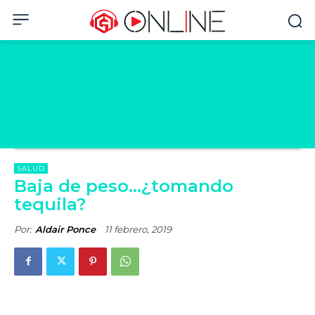
SALUD
Baja de peso…¿tomando
tequila?
Por:
Aldair Ponce
11 febrero, 2019