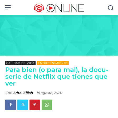
CALIDAD DE VIDA
ENTRETENIMIENTO
Para bien (o para mal), la docu-
serie de Netflix que tienes que
ver
Por:
Srita. Eilish
18 agosto, 2020