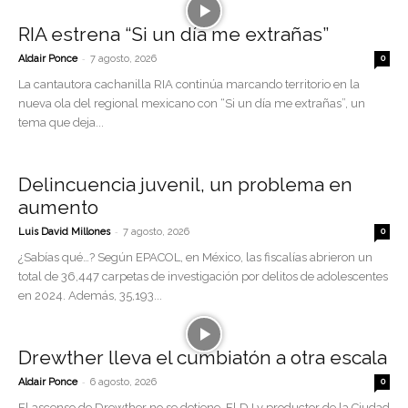
RIA estrena “Si un día me extrañas”
-
Aldair Ponce
7 agosto, 2026
0
La cantautora cachanilla RIA continúa marcando territorio en la
nueva ola del regional mexicano con “Si un día me extrañas”, un
tema que deja...
Delincuencia juvenil, un problema en
aumento
-
Luis David Millones
7 agosto, 2026
0
¿Sabías qué…? Según EPACOL, en México, las fiscalías abrieron un
total de 36,447 carpetas de investigación por delitos de adolescentes
en 2024. Además, 35,193...
Drewther lleva el cumbiatón a otra escala
-
Aldair Ponce
6 agosto, 2026
0
El ascenso de Drewther no se detiene. El DJ y productor de la Ciudad