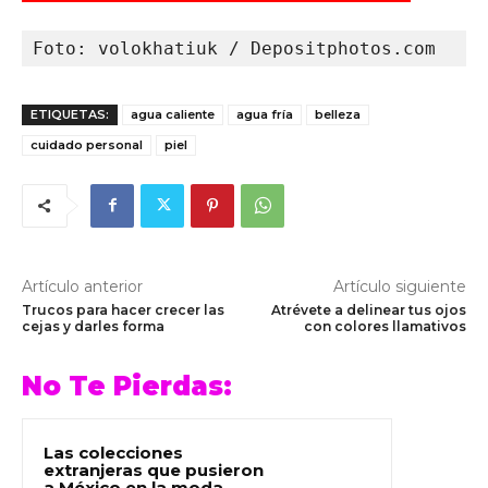
Foto: volokhatiuk / Depositphotos.com
ETIQUETAS:
agua caliente
agua fría
belleza
cuidado personal
piel
Artículo anterior
Artículo siguiente
Trucos para hacer crecer las
Atrévete a delinear tus ojos
cejas y darles forma
con colores llamativos
No Te Pierdas:
Las colecciones
extranjeras que pusieron
a México en la moda