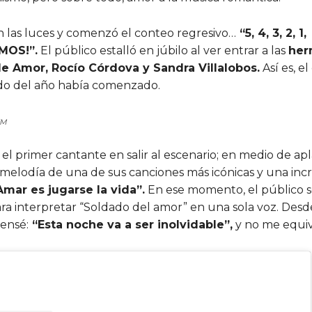
 las luces y comenzó el conteo regresivo…
“5, 4, 3, 2, 1,
MOS!”.
El público estalló en júbilo al ver entrar a las
her
de Amor, Rocío Córdova y Sandra Villalobos.
Así es, el
do del año había comenzado.
FM
el primer cantante en salir al escenario; en medio de ap
a melodía de una de sus canciones más icónicas y una inc
Amar es jugarse la vida”.
En ese momento, el público s
ra interpretar “Soldado del amor” en una sola voz. Desd
ensé:
“Esta noche va a ser inolvidable”,
y no me equi