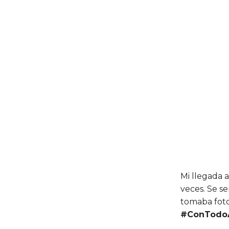
Mi llegada 
veces. Se se
tomaba foto
#ConTodo