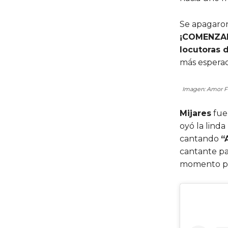
Se apagaron
¡COMENZA
locutoras 
más espera
Imagen: Amor 
Mijares
fue 
oyó la lind
cantando
“
cantante pa
momento p