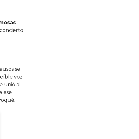
mosas
 concierto
lausos se
reíble voz
e unió al
e ese
voqué.