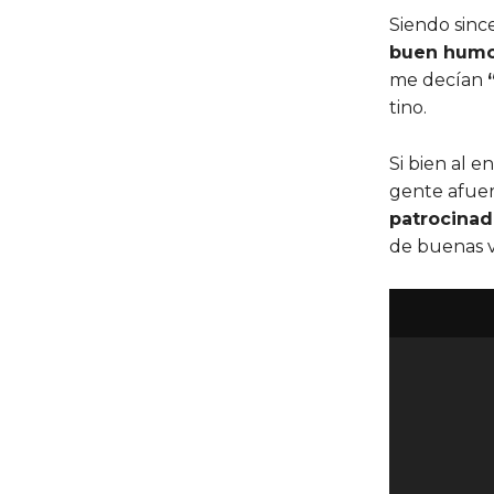
Siendo sinc
buen humor 
me decían
tino.
Si bien al 
gente afuer
patrocinad
de buenas v