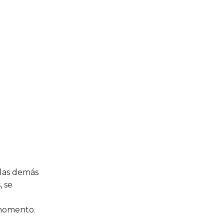
 las demás
, se
 momento.