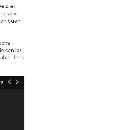
veía el
la radio
eron buen
mucha
do con los
able, lleno
10