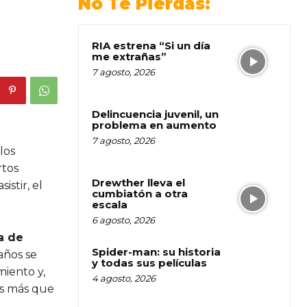
No Te Pierdas:
RIA estrena “Si un día
me extrañas”
7 agosto, 2026
Delincuencia juvenil, un
problema en aumento
7 agosto, 2026
los
rtos
Drewther lleva el
istir, el
cumbiatón a otra
escala
6 agosto, 2026
a de
Spider-man: su historia
 años se
y todas sus películas
miento y,
4 agosto, 2026
es más que