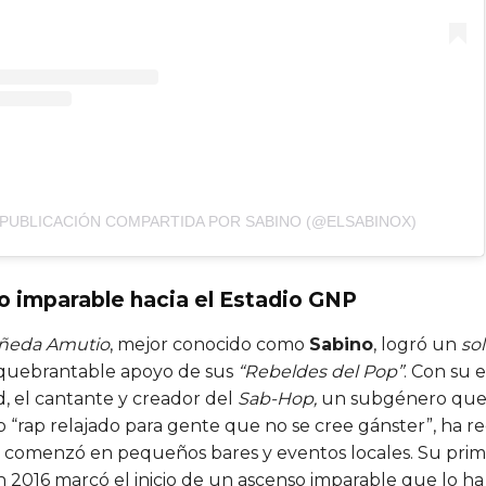
 PUBLICACIÓN COMPARTIDA POR SABINO (@ELSABINOX)
o imparable hacia el Estadio GNP
añeda Amutio
, mejor conocido como
Sabino
, logró un
so
inquebrantable apoyo de sus
“Rebeldes del Pop”
. Con su e
d, el cantante y creador del
Sab-Hop,
un subgénero que
 “rap relajado para gente que no se cree gánster”, ha r
comenzó en pequeños bares y eventos locales. Su prim
n 2016 marcó el inicio de un ascenso imparable que lo ha