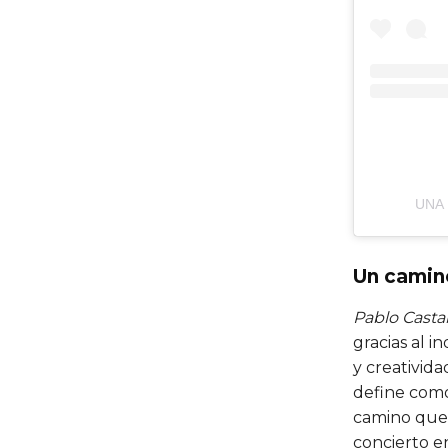
UNA
Un camin
Pablo Cast
gracias al 
y creativida
define como
camino que 
concierto e