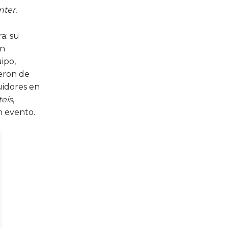
nter.
a: su
un
ipo,
ieron de
uidores en
teis
,
n evento.