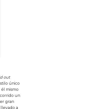
ld out
stilo único
 él mismo
ecorrido un
er gran
 llevado a