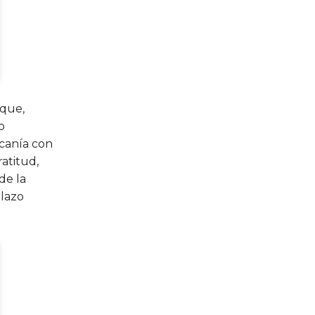
 que,
o
rcanía con
atitud,
de la
 lazo