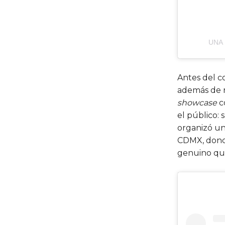
UNA
Antes del c
además de r
showcase
co
el público: 
organizó un
CDMX, donde
genuino que