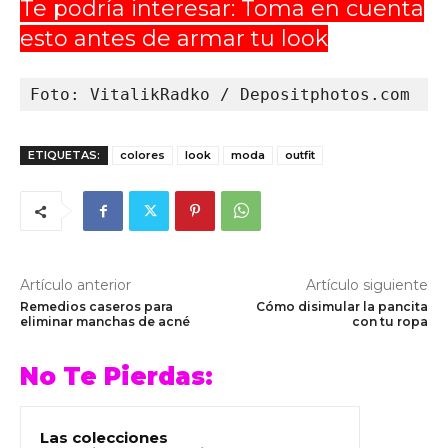
Te podría interesar: Toma en cuenta
esto antes de armar tu look
Foto: VitalikRadko / Depositphotos.com
ETIQUETAS:
colores
look
moda
outfit
Artículo anterior
Artículo siguiente
Remedios caseros para
Cómo disimular la pancita
eliminar manchas de acné
con tu ropa
No Te Pierdas:
Las colecciones