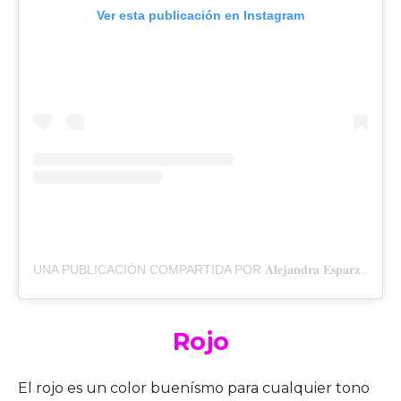
Ver esta publicación en Instagram
UNA PUBLICACIÓN COMPARTIDA POR 𝐀𝐥𝐞𝐣𝐚𝐧𝐝𝐫𝐚 𝐄𝐬𝐩𝐚𝐫𝐳𝐚 (@HEY_JANDRA)
Rojo
El rojo es un color buenísmo para cualquier tono