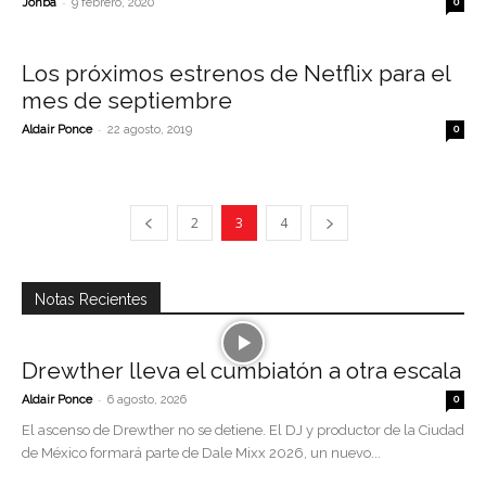
-
Jonba
9 febrero, 2020
0
Los próximos estrenos de Netflix para el
mes de septiembre
-
Aldair Ponce
22 agosto, 2019
0
2
3
4
Notas Recientes
Drewther lleva el cumbiatón a otra escala
-
Aldair Ponce
6 agosto, 2026
0
El ascenso de Drewther no se detiene. El DJ y productor de la Ciudad
de México formará parte de Dale Mixx 2026, un nuevo...