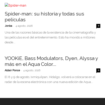
Spider-man: su historia y todas sus
películas
-
Jonba
4 agosto, 2026
0
Una de las razones básicas de la existencia de la cinematografía y
las películas es el del entretenimiento. Esto ha movido a millones
desde...
YOOKiE, Bass Modulators, Dyen, Alyssa y
más en el Aqua Color...
-
Aldair Ponce
4 agosto, 2026
0
El 8 y 9 de agosto, Ixmiquilpan, Hidalgo, volverá a colocarse en el
radar de la escena electrónica con una nueva edición de Aqua...